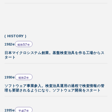
( HISTORY )
1982
57
年
昭和
年
日本マイクロシステム創業。基盤検査治具を作る工場からス
タート
1990
2
年
昭和
年
ソフトウェア事業参入。検査治具運用の過程で検査情報の管
理も要望されるようになり、ソフトウェア開発をスタート
1995
7
年
平成
年