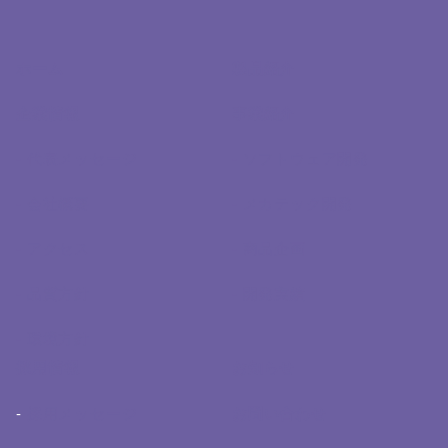
ホーム
製品紹介
企業情報
事業紹介
- 代表メッセージ
- ソフトウェア開発
- 会社概要
- メカテック開発
- アクセス
- 商品企画
- 品質方針
- 開発実績
- 環境方針
採用情報
お知らせ
-
採用メッセージ
お問い合わせ